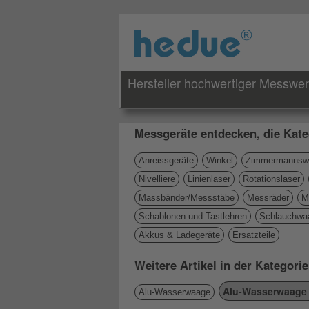
Hersteller hochwertiger Messwe
Messgeräte entdecken, die Kate
Anreissgeräte
Winkel
Zimmermannswi
Nivelliere
Linienlaser
Rotationslaser
Massbänder/Messstäbe
Messräder
M
Schablonen und Tastlehren
Schlauchwa
Akkus & Ladegeräte
Ersatzteile
Weitere Artikel in der Kategor
Alu-Wasserwaage 
Alu-Wasserwaage