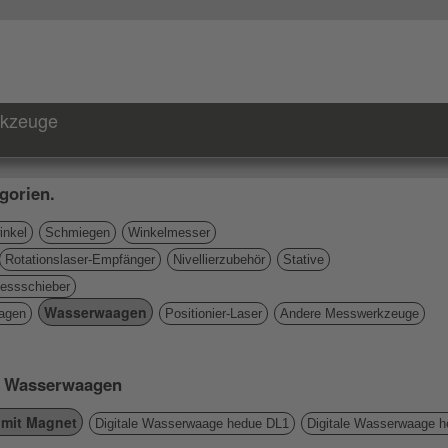
rkzeuge
gorien.
nkel
Schmiegen
Winkelmesser
Rotationslaser-Empfänger
Nivellierzubehör
Stative
essschieber
Wasserwaagen
agen
Positionier-Laser
Andere Messwerkzeuge
ie Wasserwaagen
mit Magnet
Digitale Wasserwaage hedue DL1
Digitale Wasserwaage 