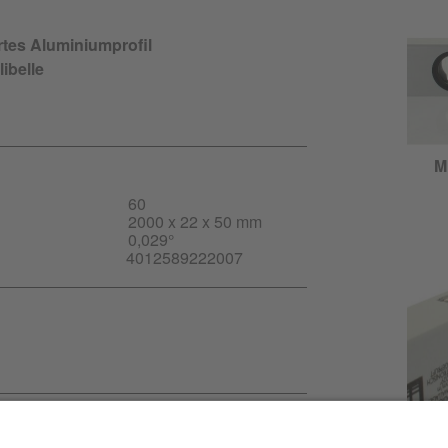
rtes Aluminiumprofil
libelle
Mi
60
2000 x 22 x 50 mm
0,029°
4012589222007