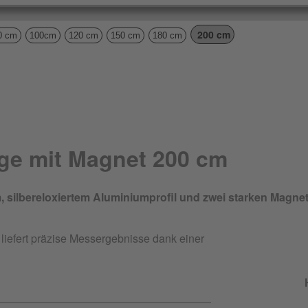
200 cm
0 cm
100cm
120 cm
150 cm
180 cm
ge mit Magnet 200 cm
silbereloxiertem Aluminiumprofil und zwei starken Magne
iefert präzise Messergebnisse dank einer