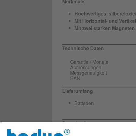
Merkmale
Hochwertiges, silbereloxie
Mit Horizontal- und Vertikal
Mit zwei starken Magneten
Technische Daten
Garantie / Monate
Abmessungen
Messgenauigkeit
EAN
Lieferumfang
Batterien
Downloads
Weitere Infos