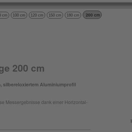
200 cm
0 cm
100 cm
120 cm
150 cm
180 cm
ge 200 cm
silbereloxiertem Aluminiumprofil
ise Messergebnisse dank einer Horizontal-