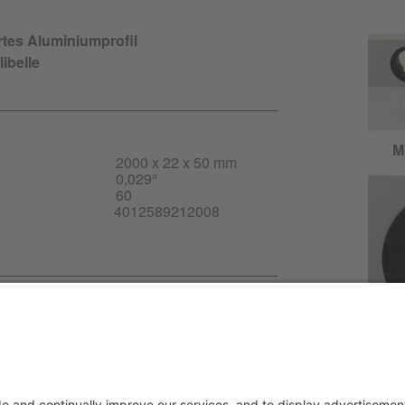
rtes Aluminiumprofil
libelle
Mi
2000 x 22 x 50 mm
0,029°
60
4012589212008
g-DE.pdf
Mi