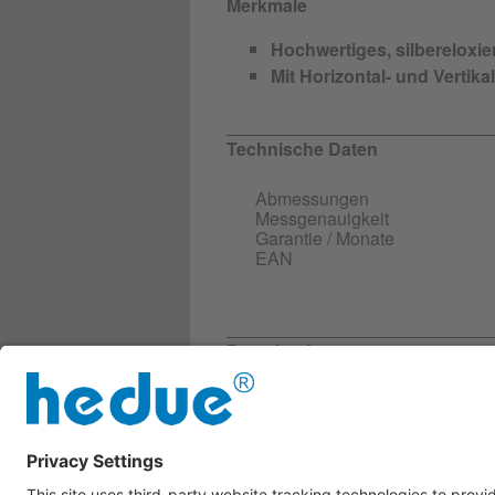
Merkmale
Hochwertiges, silbereloxie
Mit Horizontal- und Vertikal
Technische Daten
Abmessungen
Messgenauigkeit
Garantie / Monate
EAN
Downloads
Weitere Infos
21200_Produktbeschreibun
Sicherheitsdatenblatt