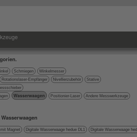
rkzeuge
gorien.
nkel
Schmiegen
Winkelmesser
Rotationslaser-Empfänger
Nivellierzubehör
Stative
essschieber
Wasserwaagen
agen
Positionier-Laser
Andere Messwerkzeuge
ie Wasserwaagen
mit Magnet
Digitale Wasserwaage hedue DL1
Digitale Wasserwaage he