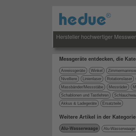
Hersteller hochwertiger Messwe
Messgeräte entdecken, die Kate
Anreissgeräte
Winkel
Zimmermannswi
Nivelliere
Linienlaser
Rotationslaser
Massbänder/Messstäbe
Messräder
M
Schablonen und Tastlehren
Schlauchwa
Akkus & Ladegeräte
Ersatzteile
Weitere Artikel in der Kategor
Alu-Wasserwaage
Alu-Wasserwaage 