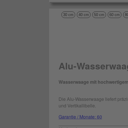
30 cm
40 cm
50 cm
60 cm
8
Alu-Wasserwaa
Wasserwaage mit hochwertigem, 
Die Alu-Wasserwaage liefert präz
und Vertikallibelle.
Garantie / Monate: 60