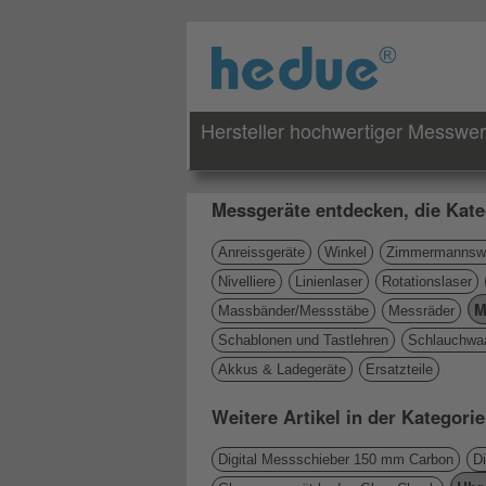
Hersteller hochwertiger Messwe
Messgeräte entdecken, die Kate
Anreissgeräte
Winkel
Zimmermannswi
Nivelliere
Linienlaser
Rotationslaser
M
Massbänder/Messstäbe
Messräder
Schablonen und Tastlehren
Schlauchwa
Akkus & Ladegeräte
Ersatzteile
Weitere Artikel in der Kategori
Digital Messschieber 150 mm Carbon
D