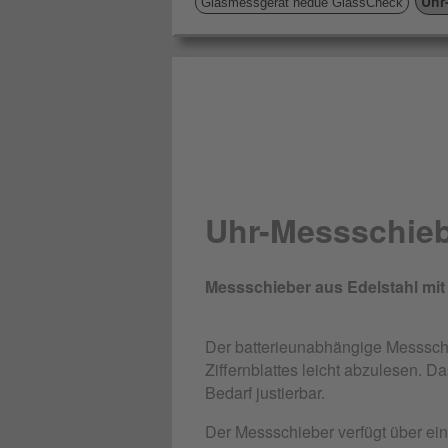
Uhr
Glasmessgerät hedue GlassCheck
Uhr-Messschie
Messschieber aus Edelstahl mi
Der batterieunabhängige Messschi
Ziffernblattes leicht abzulesen. D
Bedarf justierbar.
Der Messschieber verfügt über ei