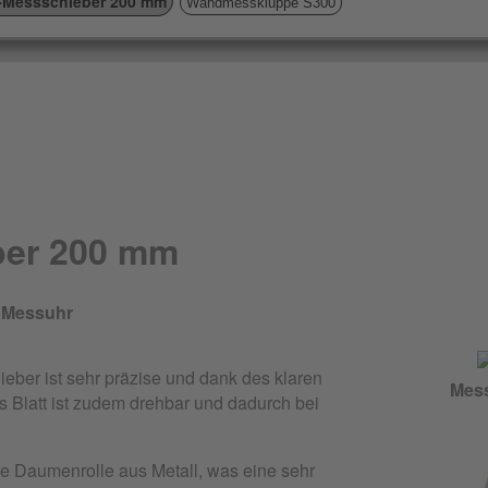
-Messschieber 200 mm
Wandmesskluppe S300
ber 200 mm
t Messuhr
eber ist sehr präzise und dank des klaren
Mess
as Blatt ist zudem drehbar und dadurch bei
ne Daumenrolle aus Metall, was eine sehr