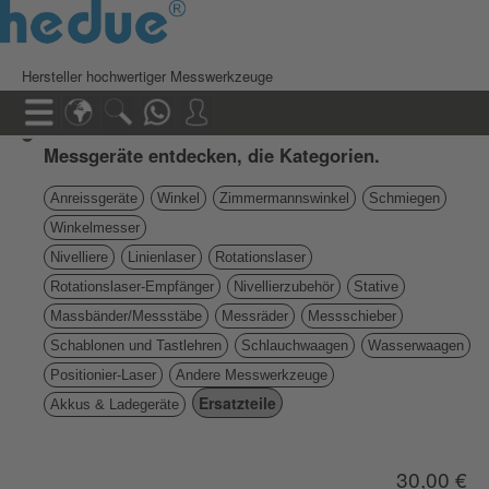
Hersteller hochwertiger Messwerkzeuge
Messgeräte entdecken, die Kategorien.
Anreissgeräte
Winkel
Zimmermannswinkel
Schmiegen
Winkelmesser
Nivelliere
Linienlaser
Rotationslaser
Rotationslaser-Empfänger
Nivellierzubehör
Stative
Massbänder/Messstäbe
Messräder
Messschieber
Schablonen und Tastlehren
Schlauchwaagen
Wasserwaagen
Positionier-Laser
Andere Messwerkzeuge
Ersatzteile
Akkus & Ladegeräte
30,00 €