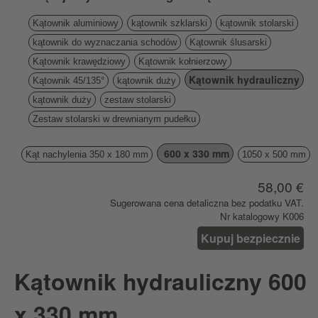
Kątownik aluminiowy
kątownik szklarski
kątownik stolarski
kątownik do wyznaczania schodów
Kątownik ślusarski
Kątownik krawędziowy
Kątownik kołnierzowy
Kątownik hydrauliczny
Kątownik 45/135°
kątownik duży
kątownik duży
zestaw stolarski
Zestaw stolarski w drewnianym pudełku
600 x 330 mm
Kąt nachylenia 350 x 180 mm
1050 x 500 mm
58,00 €
Sugerowana cena detaliczna bez podatku VAT.
Nr katalogowy K006
Kupuj bezpiecznie
Kątownik hydrauliczny 600
x 330 mm