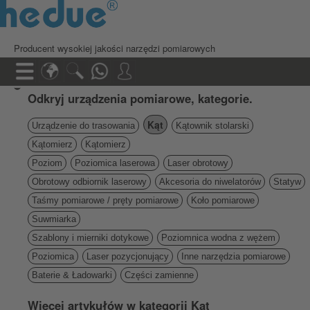
Producent wysokiej jakości narzędzi pomiarowych
Odkryj urządzenia pomiarowe, kategorie.
Kąt
Urządzenie do trasowania
Kątownik stolarski
Kątomierz
Kątomierz
Poziom
Poziomica laserowa
Laser obrotowy
Obrotowy odbiornik laserowy
Akcesoria do niwelatorów
Statyw
Taśmy pomiarowe / pręty pomiarowe
Koło pomiarowe
Suwmiarka
Szablony i mierniki dotykowe
Poziomnica wodna z wężem
Poziomica
Laser pozycjonujący
Inne narzędzia pomiarowe
Baterie & Ładowarki
Części zamienne
Więcej artykułów w kategorii Kąt