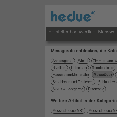
Hersteller hochwertiger Messwe
Messgeräte entdecken, die Kate
Anreissgeräte
Winkel
Zimmermannswi
Nivelliere
Linienlaser
Rotationslaser
Messräder
Massbänder/Messstäbe
Schablonen und Tastlehren
Schlauchwa
Akkus & Ladegeräte
Ersatzteile
Weitere Artikel in der Kategori
Messrad hedue MR1
Messrad hedue M