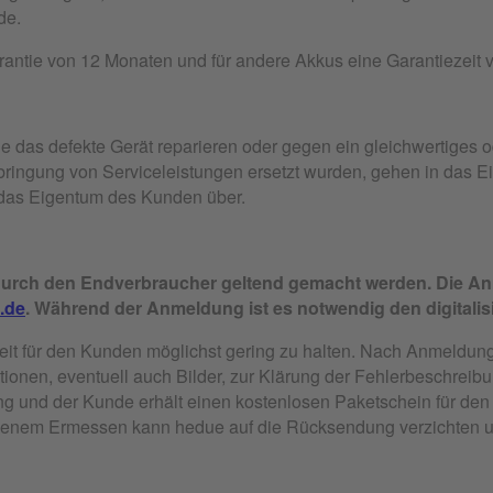
de.
arantie von 12 Monaten und für andere Akkus eine Garantiezeit 
das defekte Gerät reparieren oder gegen ein gleichwertiges o
rbringung von Serviceleistungen ersetzt wurden, gehen in das 
 das Eigentum des Kunden über.
urch den Endverbraucher geltend gemacht werden. Die Anm
.de
. Während der Anmeldung ist es notwendig den digitali
lzeit für den Kunden möglichst gering zu halten. Nach Anmeldu
tionen, eventuell auch Bilder, zur Klärung der Fehlerbeschrei
ng und der Kunde erhält einen kostenlosen Paketschein für den
genem Ermessen kann hedue auf die Rücksendung verzichten und