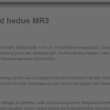
ad hedue MR3
ue GmbH, Kabelstraße 119-121, 41069 Mönchengladbach, Deutsc
eistung durch den Verkäufer gilt. Die Rechte des Käufers, nach
erstellergarantie nicht berührt.
t beträgt 24 Monate und beginnt mit dem Kauf beim Händler. Re
n nicht zu einer Verlängerung oder einem Neubeginn des Garan
e Mängel als Material- oder Verarbeitungsfehler festgestellt w
genauigkeit, sofern hedue dieses als kostenpflichtige Dienstle