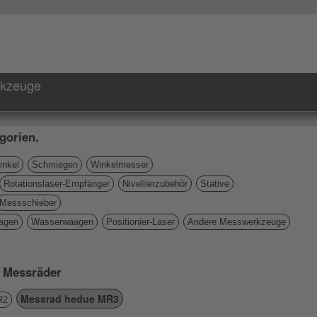
rkzeuge
gorien.
nkel
Schmiegen
Winkelmesser
Rotationslaser-Empfänger
Nivellierzubehör
Stative
Messschieber
agen
Wasserwaagen
Positionier-Laser
Andere Messwerkzeuge
e Messräder
Messrad hedue MR3
R2