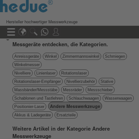
Hersteller hochwertiger Messwerkzeuge
Messgeräte entdecken, die Kategorien.
Anreissgeräte
Winkel
Zimmermannswinkel
Schmiegen
Winkelmesser
Nivelliere
Linienlaser
Rotationslaser
Rotationslaser-Empfänger
Nivellierzubehör
Stative
Massbänder/Messstäbe
Messräder
Messschieber
Schablonen und Tastlehren
Schlauchwaagen
Wasserwaagen
Andere Messwerkzeuge
Positionier-Laser
Akkus & Ladegeräte
Ersatzteile
Weitere Artikel in der Kategorie Andere
Messwerkzeuge