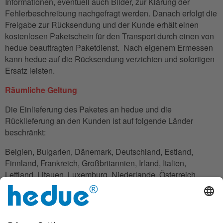
Informationen, eventuell auch Bilder, zur Klärung der
Fehlerbeschreibung nachgefragt werden. Danach erfolgt die
Freigabe zur Rücksendung und der Kunde erhält einen
kostenlosen Paketschein für den Transport durch einen von
hedue beauftragten Paketdienst. Nach eigenem Ermessen
kann hedue auf die Rücksendung verzichten und sofortigen
Ersatz leisten.
Räumliche Geltung
Die Einlieferung des Paketes an hedue und die
Rücklieferung an den Kunden ist auf folgende Länder
beschränkt:
Belgien, Bulgarien, Dänemark, Deutschland, Estland,
Finnland, Frankreich, Großbritannien, Irland, Italien,
Lettland, Litauen, Luxemburg, Niederlande, Österreich,
Polen, Rumänien, Slowakei, Slowenien, Spanien,
Tschechien, Ungarn, Zypern.
Wenn der Kunde keinen eigenen Sitz in diesen Ländern hat,