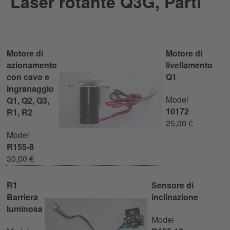
Laser rotante Q3G, Parti
Motore di
Motore di
azionamento
livellamento
con cavo e
Q1
ingranaggio
Model
Q1, Q2, Q3,
10172
R1, R2
25,00 €
Model
R155-8
30,00 €
R1
Sensore di
Barriera
inclinazione
luminosa
Model