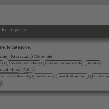
di alta qualità
ne, le categorie.
tiere
Falsa squadra
Goniometro
nte
Ricevitore laser rotante
Accessori per livellamento
Treppiede
ota di misura
Calibro
ua con tubo flessibile
Livella a bolla
Laser di allineamento
Altri strume
io