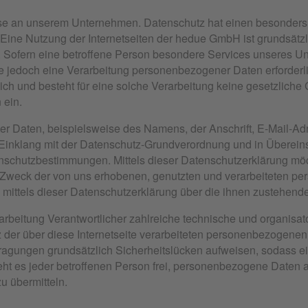
esse an unserem Unternehmen. Datenschutz hat einen besonders 
Eine Nutzung der Internetseiten der hedue GmbH ist grundsätz
Sofern eine betroffene Person besondere Services unseres Un
jedoch eine Verarbeitung personenbezogener Daten erforderlic
ch und besteht für eine solche Verarbeitung keine gesetzliche 
 ein.
r Daten, beispielsweise des Namens, der Anschrift, E-Mail-Ad
im Einklang mit der Datenschutz-Grundverordnung und in Übere
nschutzbestimmungen. Mittels dieser Datenschutzerklärung mö
d Zweck der von uns erhobenen, genutzten und verarbeiteten p
mittels dieser Datenschutzerklärung über die ihnen zustehende
rarbeitung Verantwortlicher zahlreiche technische und organi
 der über diese Internetseite verarbeiteten personenbezogene
ragungen grundsätzlich Sicherheitslücken aufweisen, sodass ein
ht es jeder betroffenen Person frei, personenbezogene Daten a
u übermitteln.