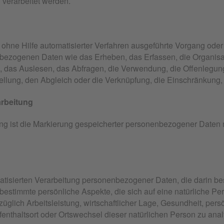
 verarbeitet werden.
er ohne Hilfe automatisierter Verfahren ausgeführte Vorgang ode
zogenen Daten wie das Erheben, das Erfassen, die Organisati
das Auslesen, das Abfragen, die Verwendung, die Offenlegung
ellung, den Abgleich oder die Verknüpfung, die Einschränkung,
rbeitung
g ist die Markierung gespeicherter personenbezogener Daten mi
tomatisierten Verarbeitung personenbezogener Daten, die darin 
estimmte persönliche Aspekte, die sich auf eine natürliche Pe
glich Arbeitsleistung, wirtschaftlicher Lage, Gesundheit, persö
ufenthaltsort oder Ortswechsel dieser natürlichen Person zu ana