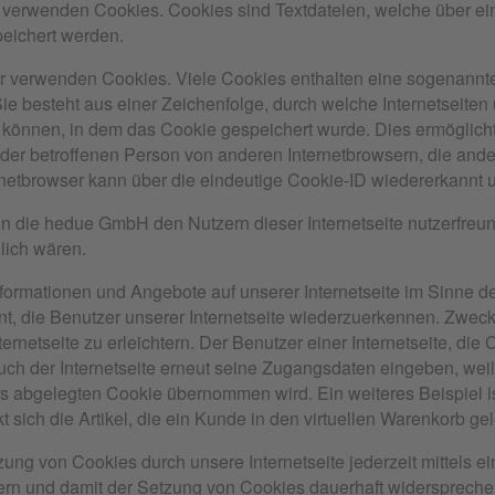
 verwenden Cookies. Cookies sind Textdateien, welche über ei
eichert werden.
er verwenden Cookies. Viele Cookies enthalten eine sogenannte
e besteht aus einer Zeichenfolge, durch welche Internetseite
können, in dem das Cookie gespeichert wurde. Dies ermöglicht
 der betroffenen Person von anderen Internetbrowsern, die ande
netbrowser kann über die eindeutige Cookie-ID wiedererkannt un
 die hedue GmbH den Nutzern dieser Internetseite nutzerfreundl
lich wären.
nformationen und Angebote auf unserer Internetseite im Sinne d
nt, die Benutzer unserer Internetseite wiederzuerkennen. Zwec
rnetseite zu erleichtern. Der Benutzer einer Internetseite, di
ch der Internetseite erneut seine Zugangsdaten eingeben, weil 
abgelegten Cookie übernommen wird. Ein weiteres Beispiel i
sich die Artikel, die ein Kunde in den virtuellen Warenkorb gel
ung von Cookies durch unsere Internetseite jederzeit mittels e
ern und damit der Setzung von Cookies dauerhaft widersprechen