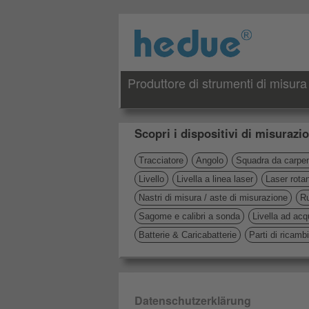
Produttore di strumenti di misura 
Scopri i dispositivi di misurazio
Tracciatore
Angolo
Squadra da carpen
Livello
Livella a linea laser
Laser rota
Nastri di misura / aste di misurazione
Ru
Sagome e calibri a sonda
Livella ad acq
Batterie & Caricabatterie
Parti di ricamb
Datenschutzerklärung