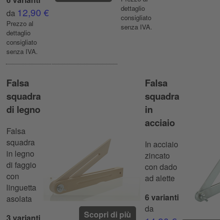
dettaglio
12,90 €
da
consigliato
Prezzo al
senza IVA.
dettaglio
consigliato
senza IVA.
Falsa
Falsa
squadra
squadra
di legno
in
acciaio
Falsa
squadra
In acciaio
in legno
zincato
di faggio
con dado
con
ad alette
linguetta
6 varianti
asolata
da
Scopri di più
3 varianti