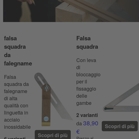
falsa
Falsa
squadra
squadra
da
Con leva
falegname
di
bloccaggio
Falsa
per il
squadra da
fissaggio
falegname
delle
di alta
gambe
qualità con
linguetta in
2 varianti
acciaio
38,90
da
Scopri di più
inossidabile
€
Scopri di più
6 varianti
Prezzo al