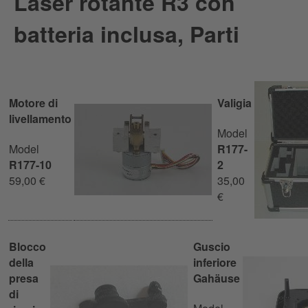
Laser rotante R3 con
batteria inclusa, Parti
Motore di
Valigia
livellamento
Model
Model
R177-
R177-10
2
59,00 €
35,00
€
Blocco
Guscio
della
inferiore
presa
Gahäuse
di