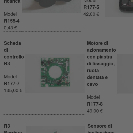
Model
ricarica
R177-5
Model
42,00 €
R155-4
0,43 €
Scheda
Motore di
di
azionamento
controllo
con piastra
R3
di fissaggio,
ruota
Model
dentata e
R177-7
cavo
135,00 €
Model
R177-8
49,00 €
R3
Sensore di
Barriera
inclinazione