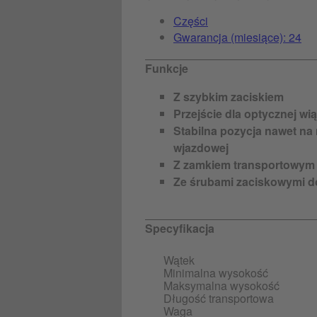
Części
Gwarancja (miesiące): 24
Funkcje
Z szybkim zaciskiem
Przejście dla optycznej wi
Stabilna pozycja nawet na
wjazdowej
Z zamkiem transportowym 
Ze śrubami zaciskowymi 
Specyfikacja
Wątek
Minimalna wysokość
Maksymalna wysokość
Długość transportowa
Waga