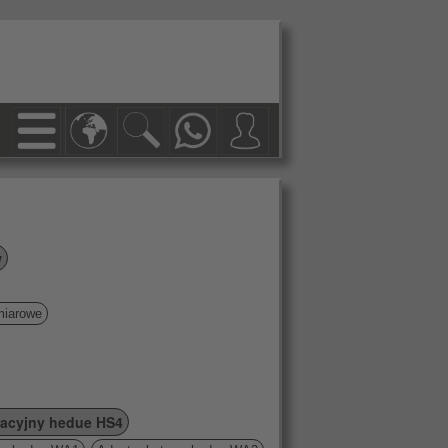
w
miarowe
lacyjny hedue HS4