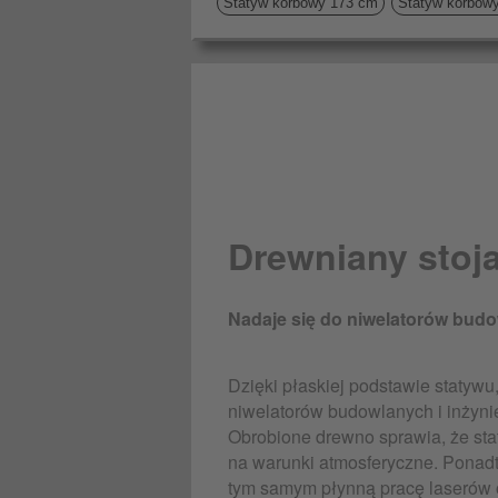
Statyw korbowy 173 cm
Statyw korbow
Drewniany stoj
Nadaje się do niwelatorów budow
Dzięki płaskiej podstawie statywu,
niwelatorów budowlanych i inżynie
Obrobione drewno sprawia, że sta
na warunki atmosferyczne. Ponadto
tym samym płynną pracę laserów 