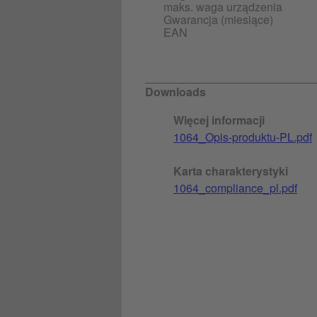
maks. waga urządzenia
Gwarancja (miesiące)
EAN
Downloads
Więcej informacji
1064_Opis-produktu-PL.pdf
Karta charakterystyki
1064_compliance_pl.pdf