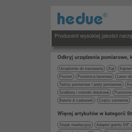
Producent wysokiej jakości nar
Odkryj urządzenia pomiarowe, k
Urządzenie do trasowania
Kąt
Kątowni
Poziom
Poziomica laserowa
Laser ob
Taśmy pomiarowe / pręty pomiarowe
Ko
Szablony i mierniki dotykowe
Poziomni
Baterie & Ładowarki
Części zamienne
Więcej artykułów w kategorii S
Stojak niwelacyjny
Adapter gwintu 5/8" 