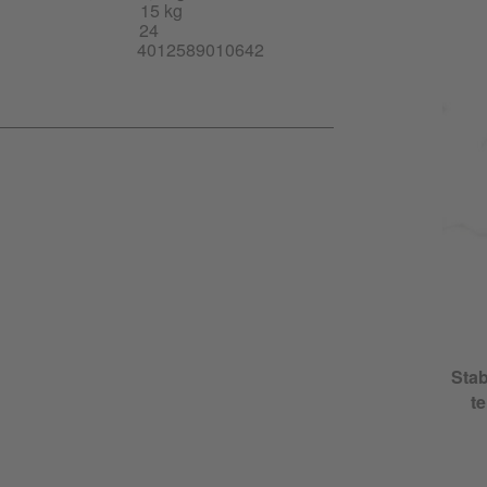
15 kg
24
4012589010642
Stab
t