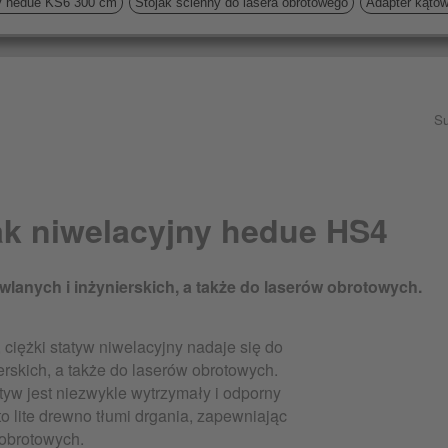
y hedue KS6 300 cm
Stojak ścienny do lasera obrotowego
Adapter kąto
Su
ak niwelacyjny hedue HS4
lanych i inżynierskich, a także do laserów obrotowych.
 ciężki statyw niwelacyjny nadaje się do
rskich, a także do laserów obrotowych.
tyw jest niezwykle wytrzymały i odporny
 lite drewno tłumi drgania, zapewniając
obrotowych.