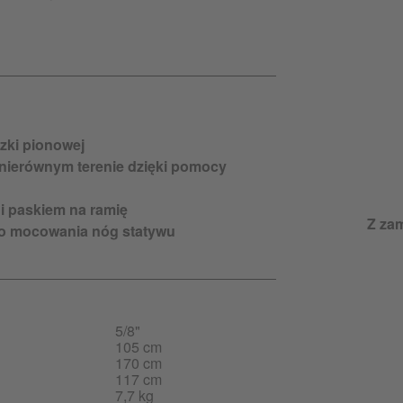
ązki pionowej
 nierównym terenie dzięki pomocy
i paskiem na ramię
Z za
do mocowania nóg statywu
5/8"
105 cm
170 cm
117 cm
7,7 kg