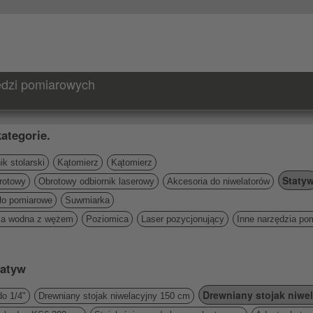
zędzi pomiarowych
ategorie.
k stolarski
Kątomierz
Kątomierz
Staty
rotowy
Obrotowy odbiornik laserowy
Akcesoria do niwelatorów
ło pomiarowe
Suwmiarka
ca wodna z wężem
Poziomica
Laser pozycjonujący
Inne narzędzia po
tatyw
Drewniany stojak niwe
do 1/4"
Drewniany stojak niwelacyjny 150 cm