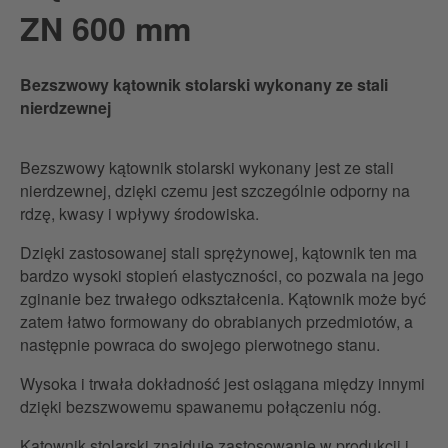
perforowanymi.
ZN 600 mm
... 800 mm z podziałką mm typ C
... 1000 mm
... 1000 mm z otworami perforowanymi
Bezszwowy kątownik stolarski wykonany ze stali
... 1000 mm z podziałką mm typu A i otworami perforowanymi
nierdzewnej
... 1000 mm z podziałką milimetrową typu B i otworami
perforowanymi.
Bezszwowy kątownik stolarski wykonany jest ze stali
nierdzewnej, dzięki czemu jest szczególnie odporny na
rdzę, kwasy i wpływy środowiska.
Dzięki zastosowanej stali sprężynowej, kątownik ten ma
bardzo wysoki stopień elastyczności, co pozwala na jego
zginanie bez trwałego odkształcenia. Kątownik może być
zatem łatwo formowany do obrabianych przedmiotów, a
następnie powraca do swojego pierwotnego stanu.
Wysoka i trwała dokładność jest osiągana między innymi
dzięki bezszwowemu spawanemu połączeniu nóg.
Kątownik stolarski znajduje zastosowanie w produkcji i