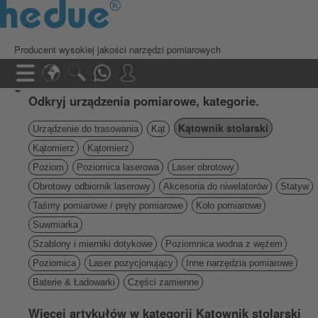
Producent wysokiej jakości narzędzi pomiarowych
Odkryj urządzenia pomiarowe, kategorie.
Kątownik stolarski
Urządzenie do trasowania
Kąt
Kątomierz
Kątomierz
Poziom
Poziomica laserowa
Laser obrotowy
Obrotowy odbiornik laserowy
Akcesoria do niwelatorów
Statyw
Taśmy pomiarowe / pręty pomiarowe
Koło pomiarowe
Suwmiarka
Szablony i mierniki dotykowe
Poziomnica wodna z wężem
Poziomica
Laser pozycjonujący
Inne narzędzia pomiarowe
Baterie & Ładowarki
Części zamienne
Więcej artykułów w kategorii Kątownik stolarski