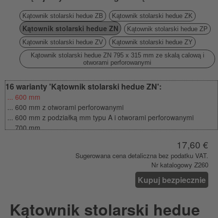
Kątownik stolarski hedue ZB
Kątownik stolarski hedue ZK
Kątownik stolarski hedue ZN
Kątownik stolarski hedue ZP
Kątownik stolarski hedue ZV
Kątownik stolarski hedue ZY
Kątownik stolarski hedue ZN 795 x 315 mm ze skalą calową i
otworami perforowanymi
16 warianty 'Kątownik stolarski hedue ZN':
... 600 mm
... 600 mm z otworami perforowanymi
... 600 mm z podziałką mm typu A i otworami perforowanymi
... 700 mm
... 700 mm z otworami perforowanymi
17,60 €
... 700 mm z podziałką mm typu A i otworami perforowanymi
Sugerowana cena detaliczna bez podatku VAT.
... 800 mm
Nr katalogowy Z260
... 800 mm z otworami perforowanymi
... 800 mm z podziałką mm typu A i otworami perforowanymi
Kupuj bezpiecznie
... 800 mm z podziałką mm typu A i skalą perforowaną (z
wieszakiem samoobsługowym)
Kątownik stolarski hedue
... 800 mm z podziałką milimetrową typu B i otworami