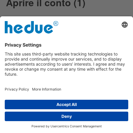
Aprire il conto (1)
La prego di indicare il suo indirizzo e-mail!
Impronta
|
su di noi
|
Informativa sulla privacy