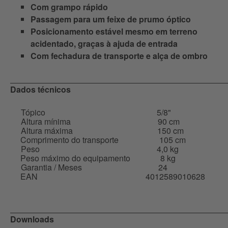
Com grampo rápido
Passagem para um feixe de prumo óptico
Posicionamento estável mesmo em terreno
acidentado, graças à ajuda de entrada
Com fechadura de transporte e alça de ombro
Dados técnicos
Tópico
5/8"
Altura mínima
90 cm
Altura máxima
150 cm
Comprimento do transporte
105 cm
Peso
4,0 kg
Peso máximo do equipamento
8 kg
Garantia / Meses
24
EAN
4012589010628
Downloads