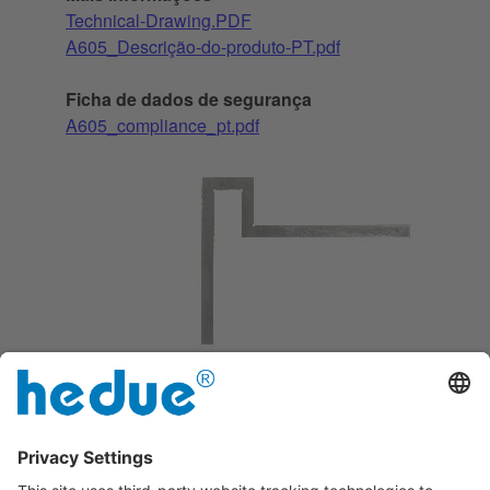
Technical-Drawing.PDF
A605_Descrição-do-produto-PT.pdf
Ficha de dados de segurança
A605_compliance_pt.pdf
Ferrugem protegida por galvanização
durável