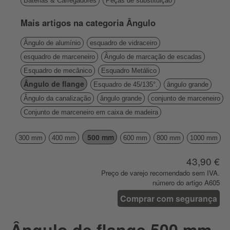
Baterias & Carregadores
Peças de substituição
Mais artigos na categoria Ângulo
Ângulo de alumínio
esquadro de vidraceiro
esquadro de marceneiro
Ângulo de marcação de escadas
Esquadro de mecânico
Esquadro Metálico
Ângulo de flange
Esquadro de 45/135°.
ângulo grande
Ângulo da canalização
ângulo grande
conjunto de marceneiro
Conjunto de marceneiro em caixa de madeira
500 mm
300 mm
400 mm
600 mm
800 mm
1000 mm
43,90 €
Preço de varejo recomendado sem IVA.
número do artigo A605
Comprar com segurança
Ângulo de flange 500 mm