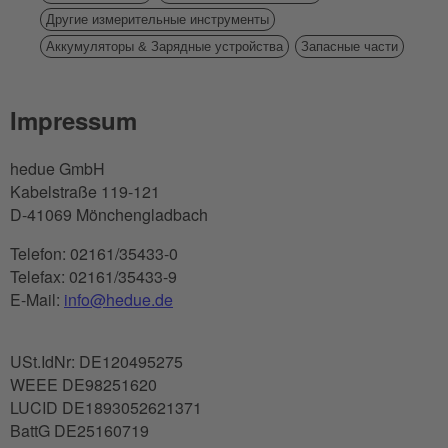
Другие измерительные инструменты
Аккумуляторы & Зарядные устройства
Запасные части
Impressum
hedue GmbH
Kabelstraße 119-121
D-41069 Mönchengladbach
Telefon: 02161/35433-0
Telefax: 02161/35433-9
E-Mail:
info@hedue.de
USt.IdNr: DE120495275
WEEE DE98251620
LUCID DE1893052621371
BattG DE25160719