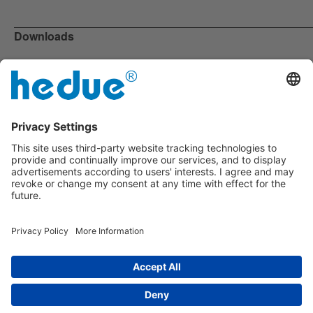
Downloads
Más información
10093_Descripción-del-Producto-ES.pdf
Ficha de datos de seguridad
10093_compliance_es.pdf
Pie de imprenta
|
sobre nosotros
|
Política de privacidad