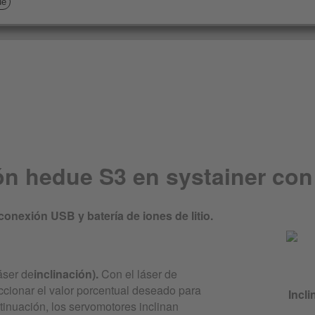
ue
ón hedue S3 en systainer con
 conexión USB y batería de iones de litio.
áser de
inclinación).
Con el láser de
cionar el valor porcentual deseado para
Incli
ntinuación, los servomotores inclinan