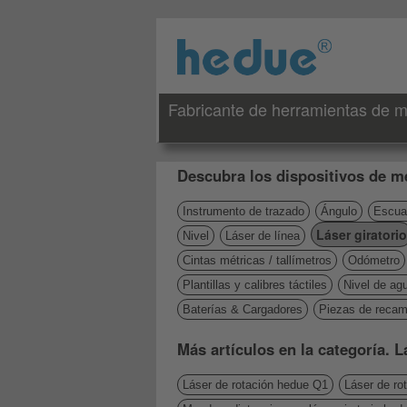
Fabricante de herramientas de me
Descubra los dispositivos de me
Instrumento de trazado
Ángulo
Escuad
Láser giratorio
Nivel
Láser de línea
Cintas métricas / tallímetros
Odómetro
Plantillas y calibres táctiles
Nivel de ag
Baterías & Cargadores
Piezas de recam
Más artículos en la categoría. L
Láser de rotación hedue Q1
Láser de ro