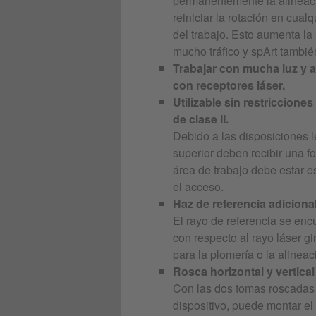
permanentemente la alineaci
reiniciar la rotación en cua
del trabajo. Esto aumenta la
mucho tráfico y spArt tambié
Trabajar con mucha luz y 
con receptores láser.
Utilizable sin restriccione
de clase II.
Debido a las disposiciones l
superior deben recibir una fo
área de trabajo debe estar 
el acceso.
Haz de referencia adiciona
El rayo de referencia se en
con respecto al rayo láser gir
para la plomería o la alinea
Rosca horizontal y vertical
Con las dos tomas roscadas d
dispositivo, puede montar el