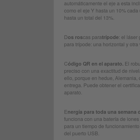
automáticamente el eje a esta incl
como el eje Y hasta un 10% cada 
hasta un total del 13%.
D
os ros
cas para
trípode
: el láse
para trípode: una horizontal y otra 
C
ódigo QR en el aparato.
El robu
preciso con una exactitud de nive
ello, porque en hedue, Alemania, c
entrega. Puede obtener el certific
aparato.
E
nergía para toda una semana d
funciona con una batería de iones 
para un tiempo de funcionamiento 
del puerto USB.