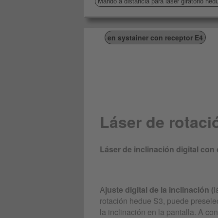
Mando a distancia para láser giratorio hed
en systainer con receptor E4
Láser de rotaci
Láser de inclinación digital con
A
juste digital de la inclinación (
l
rotación hedue S3, puede preselec
la inclinación en la pantalla. A co