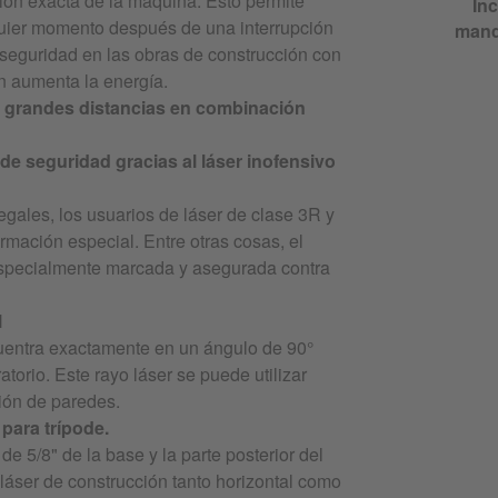
ón exacta de la máquina. Esto permite
Inc
lquier momento después de una interrupción
mand
 seguridad en las obras de construcción con
n aumenta la energía.
a grandes distancias en combinación
s de seguridad gracias al láser inofensivo
egales, los usuarios de láser de clase 3R y
rmación especial. Entre otras cosas, el
especialmente marcada y asegurada contra
l
cuentra exactamente en un ángulo de 90°
atorio. Este rayo láser se puede utilizar
ción de paredes.
 para trípode.
e 5/8" de la base y la parte posterior del
 láser de construcción tanto horizontal como