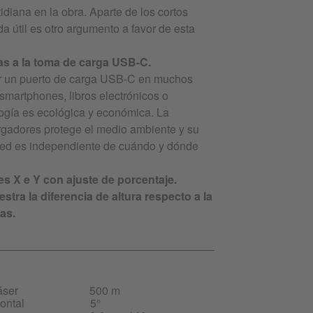
tidiana en la obra. Aparte de los cortos
da útil es otro argumento a favor de esta
ias a la toma de carga USB-C.
r un puerto de carga USB-C en muchos
 smartphones, libros electrónicos o
logía es ecológica y económica. La
argadores protege el medio ambiente y su
usted es independiente de cuándo y dónde
jes X e Y con ajuste de porcentaje.
estra la diferencia de altura respecto a la
as.
áser
500 m
ontal
5°