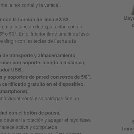
e la horizontal y la vertical.
Mayo
 con la función de línea S2/S3.
d
rpm a la función de exploración con un
° o 50°. En el interior tiene una línea láser
 dirigir con las teclas de flecha a la
ma de transporte y almacenamiento
 láser con soporte, mando a distancia,
gador USB.
es y soportes de pared con rosca de 5/8".
ertificado gratuito en el dispositivo.
 smartphone).
 individualmente y se entregan con un
dad con el botón de pausa.
a detener la rotación y apagar el rayo láser.
rmanece activa y comprueba
trans