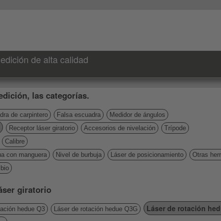
dición de alta calidad
dición, las categorías.
ra de carpintero
Falsa escuadra
Medidor de ángulos
Receptor láser giratorio
Accesorios de nivelación
Trípode
Calibre
ua con manguera
Nivel de burbuja
Láser de posicionamiento
Otras her
bio
áser giratorio
Láser de rotación he
tación hedue Q3
Láser de rotación hedue Q3G