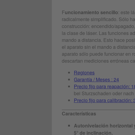
F
uncionamiento sencillo
: este l
radicalmente simplificado. Sólo ha
construcción: encendido/apagado, 
la clase de láser. Las funciones a
mando a distancia. Esto hace posi
el aparato sin el mando a distanci
aparato sólo puede funcionar en r
descartan mediciones erróneas ca
Regiones
Garantía / Meses : 24
Precio fijo para reapación: 1
bei Sturzschaden oder nach 
Precio fijo para calibración: 
Características
Autonivelación horizontal 
5° de inclinación.