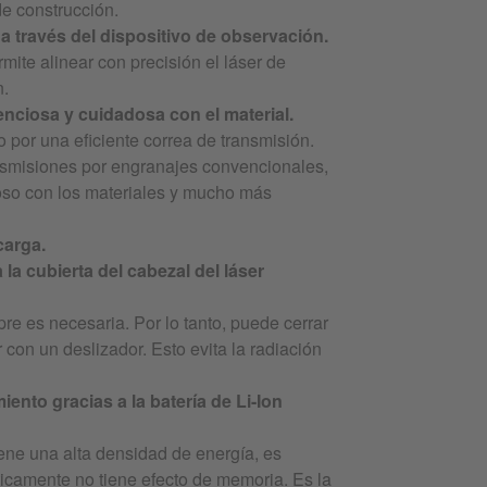
de construcción.
 a través del dispositivo de observación.
rmite alinear con precisión el láser de
n.
enciosa y cuidadosa con el material.
o por una eficiente correa de transmisión.
nsmisiones por engranajes convencionales,
oso con los materiales y mucho más
carga.
la cubierta del cabezal del láser
e es necesaria. Por lo tanto, puede cerrar
 con un deslizador. Esto evita la radiación
ento gracias a la batería de Li-Ion
tiene una alta densidad de energía, es
ticamente no tiene efecto de memoria. Es la