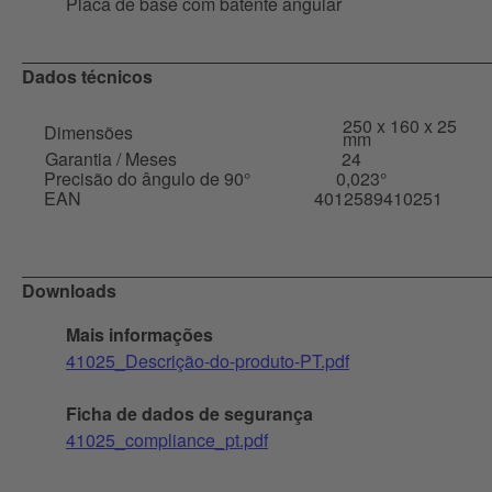
Placa de base com batente angular
Dados técnicos
250 x 160 x 25
Dimensões
mm
Garantia / Meses
24
Precisão do ângulo de 90°
0,023°
EAN
4012589410251
Downloads
Mais informações
41025_Descrição-do-produto-PT.pdf
Ficha de dados de segurança
41025_compliance_pt.pdf