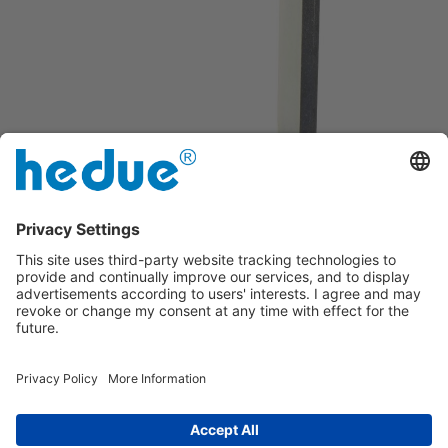
Ferrugem protegida por galvanização
durável