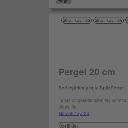
Pergel
20 cm kalemlikli
25 cm kalemlikli
Pergel 20 cm
Sertleştirilmiş uçlu SpitzPergel.
Temiz bir şekilde işlenmiş ve ince 
vidası ile.
Garanti / ay: 24
Özellikler