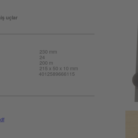
iş uçlar
230 mm
24
200 m
215 x 50 x 10 mm
4012589666115
df