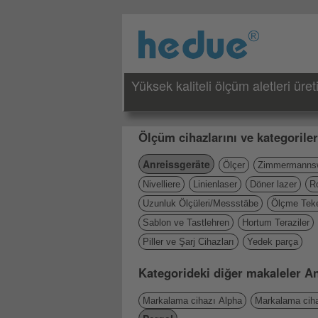
Yüksek kaliteli ölçüm aletleri üreti
Ölçüm cihazlarını ve kategoriler
Anreissgeräte
Ölçer
Zimmermannsw
Nivelliere
Linienlaser
Döner lazer
R
Uzunluk Ölçüleri/Messstäbe
Ölçme Teke
Sablon ve Tastlehren
Hortum Teraziler
Piller ve Şarj Cihazları
Yedek parça
Kategorideki diğer makaleler A
Markalama cihazı Alpha
Markalama ciha