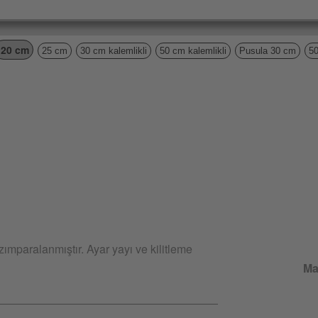
20 cm
25 cm
30 cm kalemlikli
50 cm kalemlikli
Pusula 30 cm
5
zımparalanmıştır. Ayar yayı ve kilitleme
Ma