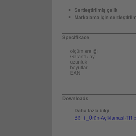
Sertleştirilmiş çelik
Markalama için sertleştirilm
Specifikace
ölçüm aralığı
Garanti / ay
uzunluk
boyutlar
EAN
Downloads
Daha fazla bilgi
B611_Ürün-Açiklamasi-TR.p