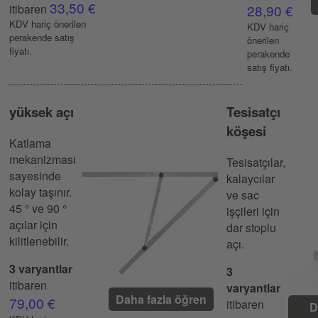
33,50 €
itibaren
28,90 €
KDV hariç önerilen
KDV hariç
perakende satış
önerilen
fiyatı.
perakende
satış fiyatı.
yüksek açı
Tesisatçı
köşesi
Katlama
mekanizması
Tesisatçılar,
sayesinde
kalaycılar
kolay taşınır.
ve sac
45 ° ve 90 °
işçileri için
açılar için
dar stoplu
kilitlenebilir.
açı.
3 varyantlar
3
itibaren
varyantlar
Daha fazla öğren
79,00 €
itibaren
D