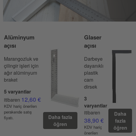
Alüminyum
Glaser
açısı
açısı
Marangozluk ve
Darbeye
çilingir işleri için
dayanıklı
ağır alüminyum
plastik
braket
cam
dirsek
5 varyantlar
12,60 €
3
itibaren
varyantlar
KDV hariç önerilen
perakende satış
itibaren
Daha
Daha fazla
fiyatı.
38,90 €
fazla
öğren
KDV hariç
öğren
önerilen