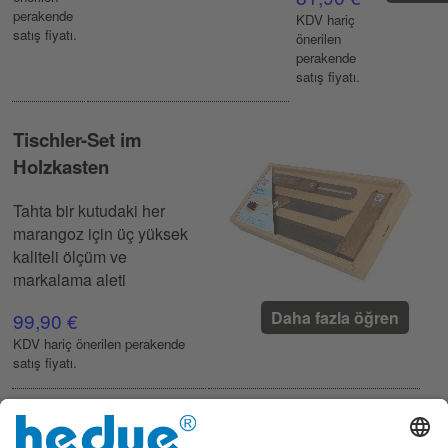
perakende
KDV hariç
satış fiyatı.
önerilen
perakende
satış fiyatı.
Tischler-Set im
Holzkasten
Tahta bir kutudaki her
marangoz için üç yüksek
kaliteli ölçüm ve
markalama aleti
Daha fazla öğren
99,90 €
KDV hariç önerilen perakende
satış fiyatı.
Zarf ölçümünü kullanarak bir açıyı nasıl kontrol