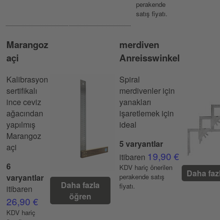
perakende
satış fiyatı.
Marangoz
merdiven
açi
Anreisswinkel
Kalibrasyon
Spiral
sertifikalı
merdivenler için
ince ceviz
yanakları
ağacından
işaretlemek için
yapılmış
ideal
Marangoz
5 varyantlar
açi
19,90 €
itibaren
6
KDV hariç önerilen
Daha faz
varyantlar
perakende satış
Daha fazla
fiyatı.
itibaren
öğren
26,90 €
KDV hariç