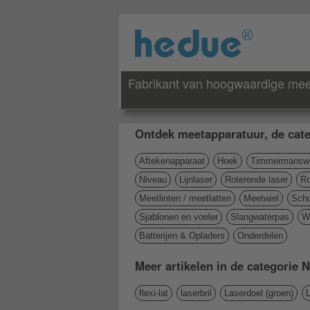
Fabrikant van hoogwaardige mee
Ontdek meetapparatuur, de cate
Aftekenapparaat
Hoek
Timmermanswi
Niveau
Lijnlaser
Roterende laser
Ro
Meetlinten / meetlatten
Meetwiel
Schu
Sjablonen en voeler
Slangwaterpas
W
Batterijen & Opladers
Onderdelen
Meer artikelen in de categorie 
flexi-lat
laserbril
Laserdoel (groen)
L