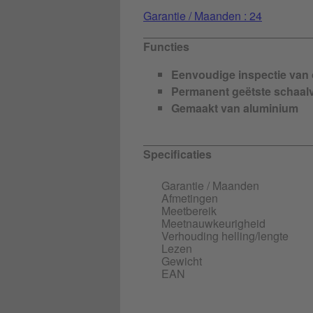
Garantie / Maanden : 24
Functies
Eenvoudige inspectie van
Permanent geëtste schaalv
Gemaakt van aluminium
Specificaties
Garantie / Maanden
Afmetingen
Meetbereik
Meetnauwkeurigheid
Verhouding helling/lengte
Lezen
Gewicht
EAN