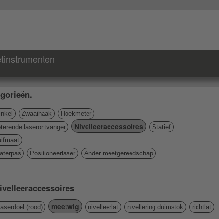
tinstrumenten
gorieën.
nkel
Zwaaihaak
Hoekmeter
Nivelleeraccessoires
terende laserontvanger
Statief
ifmaat
aterpas
Positioneerlaser
Ander meetgereedschap
Nivelleeraccessoires
meetwig
aserdoel (rood)
nivelleerlat
nivellering duimstok
richtlat