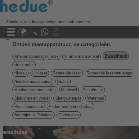
Fabrikant van hoogwaardige meetinstrumenten
Ontdek meetapparatuur, de categorieën.
Zwaaihaak
Aftekenapparaat
Hoek
Timmermanswinkel
Hoekmeter
Niveau
Lijnlaser
Roterende laser
Roterende laserontvanger
Nivelleeraccessoires
Statief
Meetlinten / meetlatten
Meetwiel
Schuifmaat
Sjablonen en voeler
Slangwaterpas
Waterpas
Positioneerlaser
Ander meetgereedschap
Batterijen & Opladers
Onderdelen
zwaaihaak