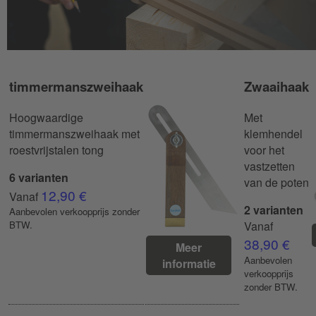
timmermanszweihaak
Zwaaihaak
Hoogwaardige
Met
timmermanszweihaak met
klemhendel
roestvrijstalen tong
voor het
vastzetten
6 varianten
van de poten
12,90 €
Vanaf
2 varianten
Aanbevolen verkoopprijs zonder
BTW.
Vanaf
38,90 €
Meer
Aanbevolen
informatie
verkoopprijs
zonder BTW.