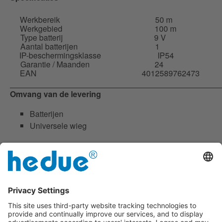
Werkbereik
50 m
Werkgebied
100 m
Type batterij
9 V
Aantal batterijen
1
IP-beschermingsklasse
IP54
Garantie / Maanden
24
EAN
4012589762473
Omvang van de levering
Batterijen
Universele wieg
Downloads
Meer informatie
L247_Productbeschrijving-NL.pdf
Veiligheidsinformatieblad