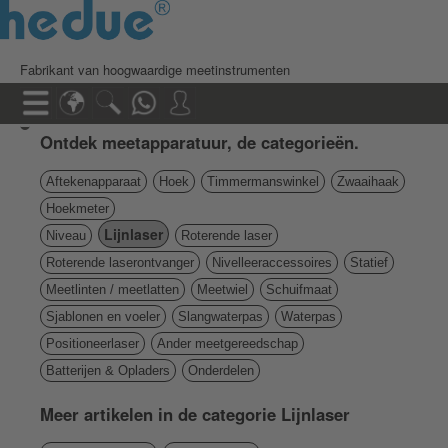
Fabrikant van hoogwaardige meetinstrumenten
Ontdek meetapparatuur, de categorieën.
Aftekenapparaat
Hoek
Timmermanswinkel
Zwaaihaak
Hoekmeter
Lijnlaser
Niveau
Roterende laser
Roterende laserontvanger
Nivelleeraccessoires
Statief
Meetlinten / meetlatten
Meetwiel
Schuifmaat
Sjablonen en voeler
Slangwaterpas
Waterpas
Positioneerlaser
Ander meetgereedschap
Batterijen & Opladers
Onderdelen
Meer artikelen in de categorie Lijnlaser