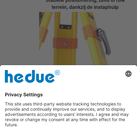
terrein, dankzij de instaphulp
Met snelklem