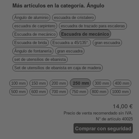
Más artículos en la categoría. Ángulo
Ángulo de aluminio
escuadra de cristalero
escuadra de carpintero
escuadra de trazado para escaleras
Escuadra de mecánico
Escuadra de mecánico
Escuadra de brida
Escuadra a 45/135°.
gran escuadra
Ángulo de fontanería
gran escuadra
set de utensilios de ebanista
Set de utensilios de ebanista en caja de madera
250 mm
100 mm
150 mm
200 mm
300 mm
400 mm
500 mm
600 mm
700 mm
750 mm
800 mm
1000 mm
14,00 €
Precio de venta recomendado sin IVA.
N° de artículo 40025
Comprar con seguridad