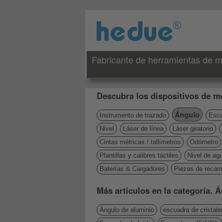
Fabricante de herramientas de me
Descubra los dispositivos de me
Ángulo
Instrumento de trazado
Escu
Nivel
Láser de línea
Láser giratorio
Cintas métricas / tallímetros
Odómetro
Plantillas y calibres táctiles
Nivel de ag
Baterías & Cargadores
Piezas de recam
Más artículos en la categoría. 
Ángulo de aluminio
escuadra de cristale