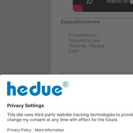
Especificaciones
Dimensiones
Dimensión asa
Garantía / Meses
EAN
Downloads
Más información
A030_Descripción-del-Produ
Ficha de datos de segurid
A030_compliance_es.pdf