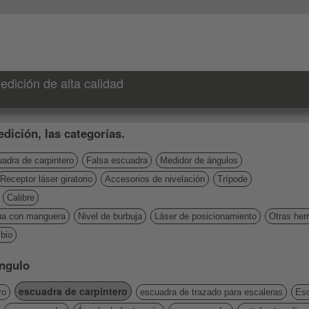
dición de alta calidad
dición, las categorías.
adra de carpintero
Falsa escuadra
Medidor de ángulos
Receptor láser giratorio
Accesorios de nivelación
Trípode
Calibre
ua con manguera
Nivel de burbuja
Láser de posicionamiento
Otras her
bio
Ángulo
escuadra de carpintero
ro
escuadra de trazado para escaleras
Esc