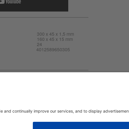
300 x 45 x 1,5 mm
160 x 45 x 15 mm
24
4012589650305
cto-ES.pdf
ad
Pie de imprenta
|
sobre nosotros
|
Política de privacidad